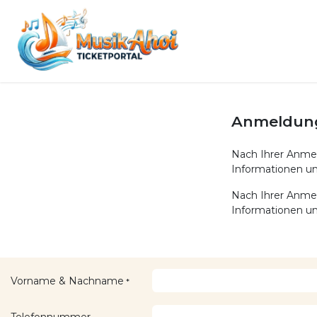
Zum Inhalt springen
Home
Shop
Event
Anmeldung 
Nach Ihrer Anmel
Informationen u
Nach Ihrer Anmel
Informationen u
Vorname & Nachname
*