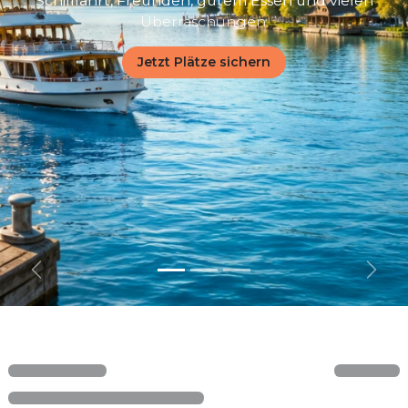
Schifffahrt, Freunden, gutem Essen und vielen
Überraschungen.
Jetzt Plätze sichern
Zurück
Weite